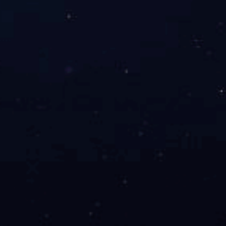
技术支持
企业文化
资质证书
企业理念
专利技术
文化活动
冲突矿产
社会责任
[ ICP 报告 ]
快速连接
招募英才
联系我们
封装
投资者关系
应用