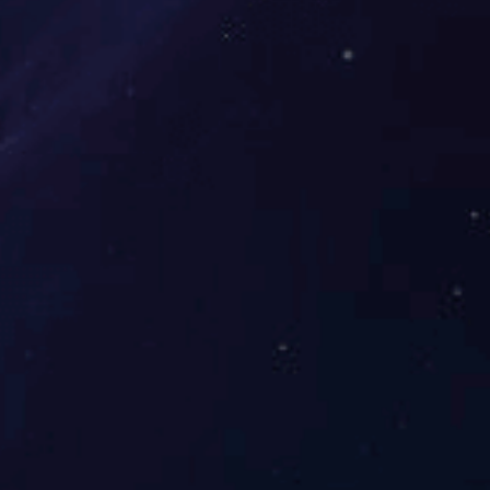
和政府对企业的关心与关爱。接下来，leyu.com将进一步筑牢基础
返回
下