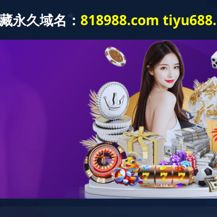
鱼（中国）官方网
产品中
封
应
技术支
企业文
心
装
用
持
化
我司走访调研
云一行来到leyu，走访调研企业经营情况。禅城区统计局局长李红
理、张顺副总、赵秀珍副总等领导陪同。