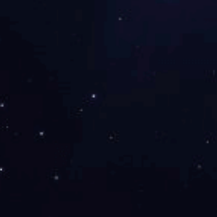
0086-757-63313388
电话：
(总机)
传真：0086-757-63313400
投资者服务热线：0086-757-63313390
邮箱： lanjian@fsbrec.com
地址：中国广东省佛山市禅城区古新路45号